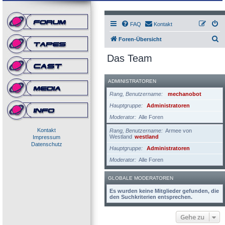
FAQ
Kontakt
S
Foren-Übersicht
u
Das Team
c
h
ADMINISTRATOREN
e
Rang, Benutzername
mechanobot
Hauptgruppe
Administratoren
Moderator
Alle Foren
Kontakt
Rang, Benutzername
Armee von
Westland
westland
Impressum
Datenschutz
Hauptgruppe
Administratoren
Moderator
Alle Foren
GLOBALE MODERATOREN
Es wurden keine Mitglieder gefunden, die
den Suchkriterien entsprechen.
Gehe zu